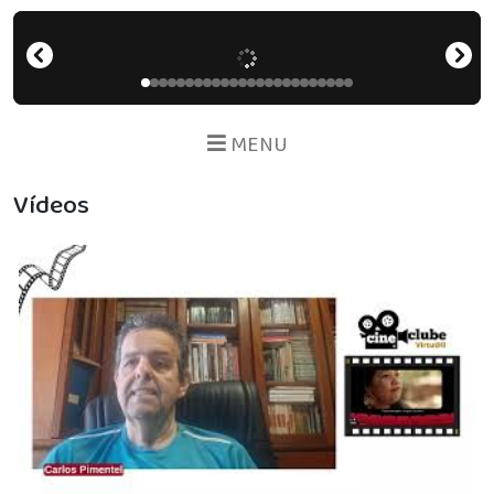
MENU
Vídeos