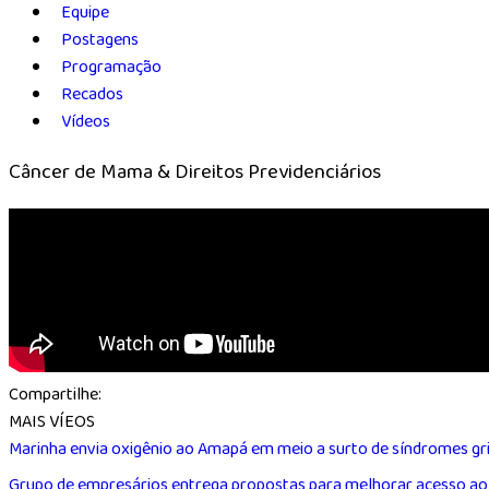
Equipe
Postagens
Programação
Recados
Vídeos
Câncer de Mama & Direitos Previdenciários
Compartilhe:
MAIS VÍEOS
Marinha envia oxigênio ao Amapá em meio a surto de síndromes gri
Grupo de empresários entrega propostas para melhorar acesso ao 