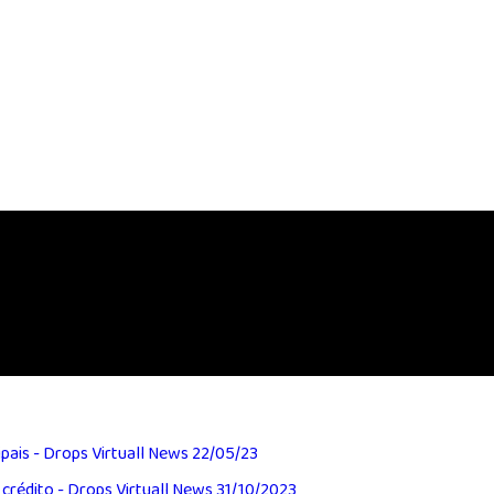
pais - Drops Virtuall News 22/05/23
crédito - Drops Virtuall News 31/10/2023