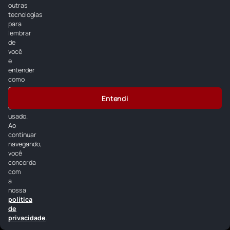
WhatsApp: (13) 2025-7821 - Todos os direitos reservados
outras
tecnologias
para
Inicial
Álbuns
Contato
Equipe
Postagens
lembrar
de
Programação
Recados
Vídeos
você
e
entender
como
o
Entendi
site
é
usado.
© 2026 Todos os direitos reservados.
Com a tecnologia
Ao
continuar
navegando,
você
concorda
com
a
nossa
política
de
privacidade
.