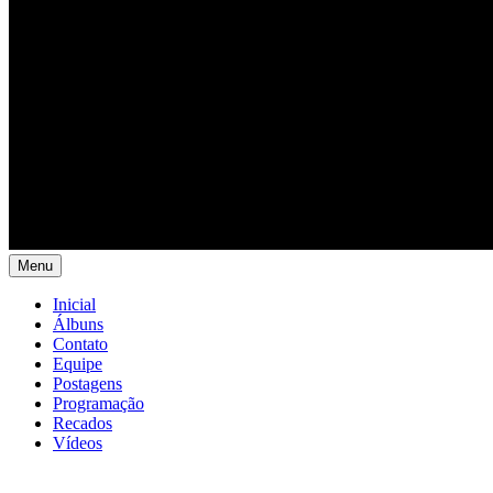
Menu
Inicial
Álbuns
Contato
Equipe
Postagens
Programação
Recados
Vídeos