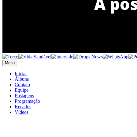
Menu
Inicial
Álbuns
Contato
Equipe
Postagens
Programação
Recados
Vídeos