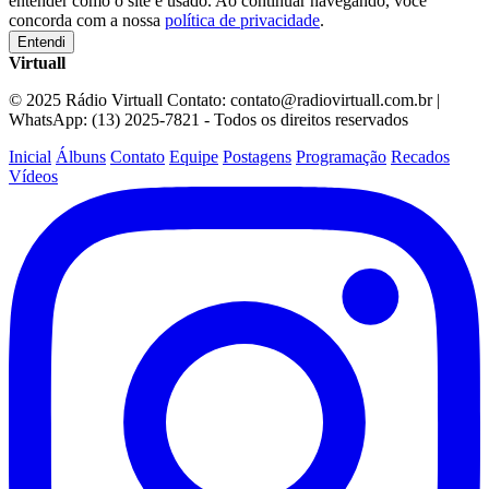
entender como o site é usado. Ao continuar navegando, você
concorda com a nossa
política de privacidade
.
Entendi
Virtuall
© 2025 Rádio Virtuall Contato: contato@radiovirtuall.com.br |
WhatsApp: (13) 2025-7821 - Todos os direitos reservados
Inicial
Álbuns
Contato
Equipe
Postagens
Programação
Recados
Vídeos