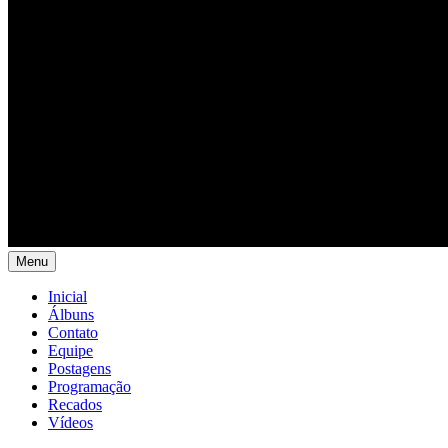
Menu
Inicial
Álbuns
Contato
Equipe
Postagens
Programação
Recados
Vídeos